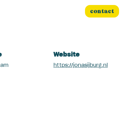
es
Projecten
Nieuws
contact
e
Website
dam
https://jonasijburg.nl