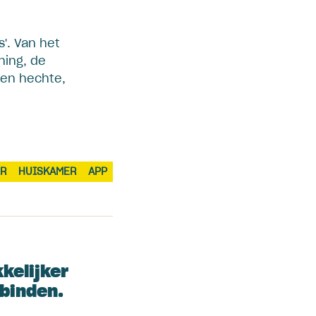
s'. Van het
ning, de
een hechte,
ER
HUISKAMER
APP
kelijker
rbinden.