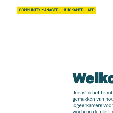
COMMUNITY MANAGER
HUISKAMER
APP
Welko
Jonas’ is het too
gemakken van hote
logeerkamers voor
vind je in de pli