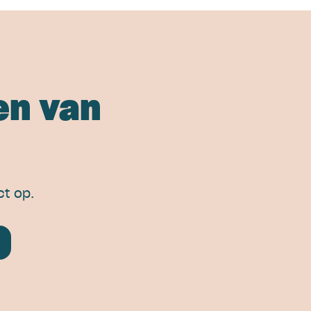
en van
t op.