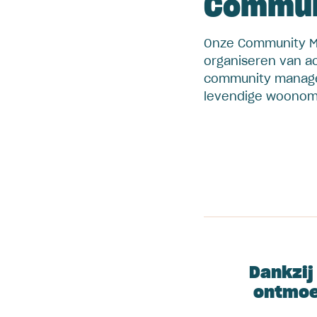
Commun
Onze Community Man
organiseren van ac
community manager
levendige woonomg
Dankzij
ontmoet