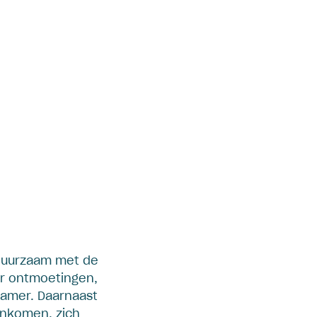
 duurzaam met de
or ontmoetingen,
kamer. Daarnaast
enkomen, zich