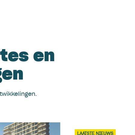
Servic
tes en
gen
twikkelingen.
LAATSTE NIEUWS