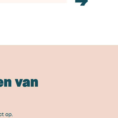
en van
t op.