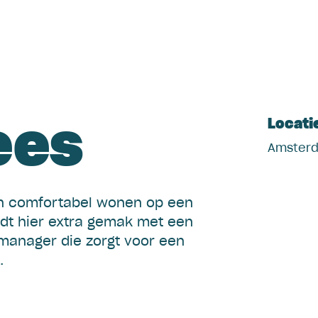
Servic
ees
Locati
Amster
en comfortabel wonen op een
edt hier extra gemak met een
anager die zorgt voor een
.