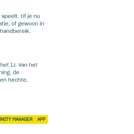
 speelt. Of je nu
tie, of gewoon in
 handbereik.
het IJ. Van het
ning, de
een hechte,
NITY MANAGER
APP