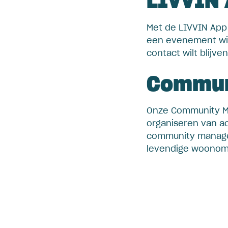
LIVVIN
Met de LIVVIN App b
een evenement wil
contact wilt blijv
Commun
Onze Community Man
organiseren van ac
community manager
levendige woonomg