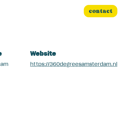
es
Projecten
Nieuws
contact
e
Website
dam
https://360degreesamsterdam.nl